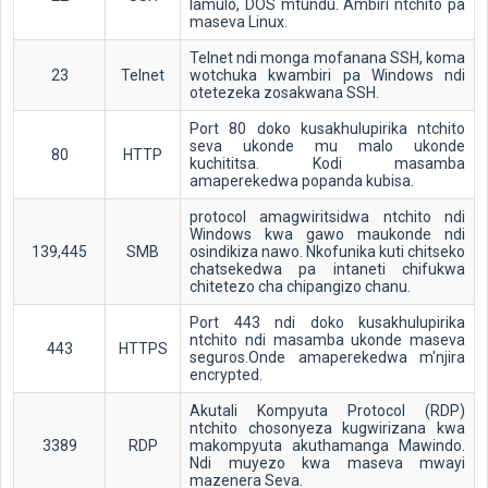
lamulo, DOS mtundu. Ambiri ntchito pa
maseva Linux.
Telnet ndi monga mofanana SSH, koma
23
Telnet
wotchuka kwambiri pa Windows ndi
otetezeka zosakwana SSH.
Port 80 doko kusakhulupirika ntchito
seva ukonde mu malo ukonde
80
HTTP
kuchititsa. Kodi masamba
amaperekedwa popanda kubisa.
protocol amagwiritsidwa ntchito ndi
Windows kwa gawo maukonde ndi
139,445
SMB
osindikiza nawo. Nkofunika kuti chitseko
chatsekedwa pa intaneti chifukwa
chitetezo cha chipangizo chanu.
Port 443 ndi doko kusakhulupirika
ntchito ndi masamba ukonde maseva
443
HTTPS
seguros.Onde amaperekedwa m'njira
encrypted.
Akutali Kompyuta Protocol (RDP)
ntchito chosonyeza kugwirizana kwa
3389
RDP
makompyuta akuthamanga Mawindo.
Ndi muyezo kwa maseva mwayi
mazenera Seva.