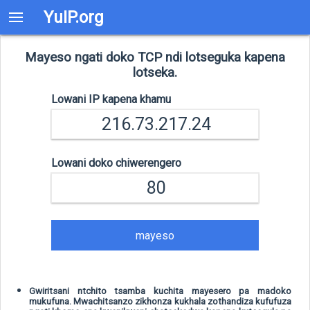
YuIP.org
Mayeso ngati doko TCP ndi lotseguka kapena
lotseka.
Lowani IP kapena khamu
Lowani doko chiwerengero
mayeso
Gwiritsani ntchito tsamba kuchita mayesero pa madoko
mukufuna. Mwachitsanzo zikhonza kukhala zothandiza kufufuza