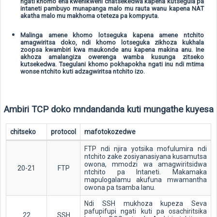
ngati khomo ena kwenikweni chatsekedwa kapena kutsegula pa
intaneti pambuyo munapanga malo mu rauta wanu kapena NAT
akatha malo mu makhoma oteteza pa kompyuta.
Malinga amene khomo lotseguka kapena amene ntchito
amagwiritsa doko, ndi khomo lotseguka zikhoza kukhala
zoopsa kwambiri kwa maukonde anu kapena makina anu. Ine
akhoza amalangiza owerenga wamba kusunga zitseko
kutsekedwa. Tsegulani khomo pokhapokha ngati inu ndi mtima
wonse ntchito kuti adzagwiritsa ntchito izo.
Ambiri TCP doko mndandanda kuti mungathe kuyesa
chitseko
protocol
mafotokozedwe
FTP ndi njira yotsika mofulumira ndi
ntchito zake zosiyanasiyana kusamutsa
owona, mmodzi wa amagwiritsidwa
20-21
FTP
ntchito pa Intaneti. Makamaka
mapulogalamu akufuna mwamantha
owona pa tsamba lanu.
Ndi SSH mukhoza kupeza Seva
pafupifupi ngati kuti pa osachiritsika
22
SSH