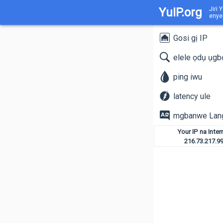
YuIP.org
Jiri 
enye 
Gosi gị IP
elele ọdụ ụgb
ping iwu
latency ule
mgbanwe Lan
Your IP na Inter
216.73.217.9