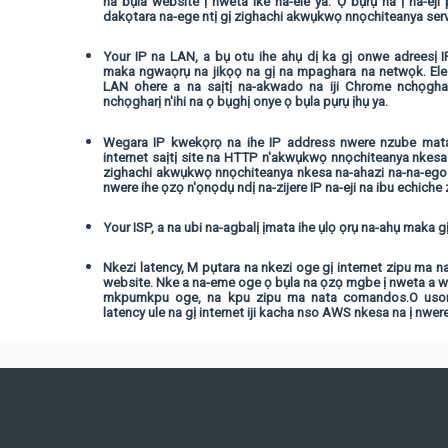
na bụla website ị nweta ike na-ele ya. Ọ bụrụ na ị na-eji
dakọtara na-ege ntị gị zighachi akwụkwọ nnọchiteanya serve
Your IP na LAN, a bụ otu ihe ahụ dị ka gị onwe adreesị IP
maka ngwaọrụ na jikọọ na gị na mpaghara na netwọk. Ele 
LAN ohere a na saịtị na-akwado na iji Chrome nchọgha
nchọgharị n'ihi na ọ bụghị onye ọ bụla pụrụ ịhụ ya.
Wegara IP kwekọrọ na ihe IP address nwere nzube mat
internet saịtị site na HTTP n'akwụkwọ nnọchiteanya nkes
zighachi akwụkwọ nnọchiteanya nkesa na-ahazi na-na-egosip
nwere ihe ọzọ n'ọnọdụ ndị na-zijere IP na-eji na ibu echiche zi
Your ISP, a na ubi na-agbalị ịmata ihe ụlọ ọrụ na-ahụ maka gị 
Nkezi latency, M pụtara na nkezi oge gị internet zipu ma n
website. Nke a na-eme oge ọ bụla na ọzọ mgbe ị nweta a we
mkpumkpu oge, na kpu zipu ma nata comandos.O uso
latency ule na gị internet iji kacha nso AWS nkesa na ị nwere