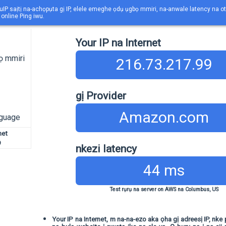
YuIP saịtị na-achọpụta gị IP, elele emeghe ọdụ ụgbọ mmiri, na-anwale latency na 
online Ping iwu.
Your IP na Internet
ọ mmiri
216.73.217.99
gị Provider
Amazon.com
guage
net
9
nkezi latency
44 ms
Test rụrụ na server on AWS na Columbus, US
Your IP na Internet, m na-na-ezo aka ọha gị adreesị IP, nke 