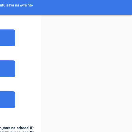
otutu sava na ụwa na-
pụtara na adreesị IP