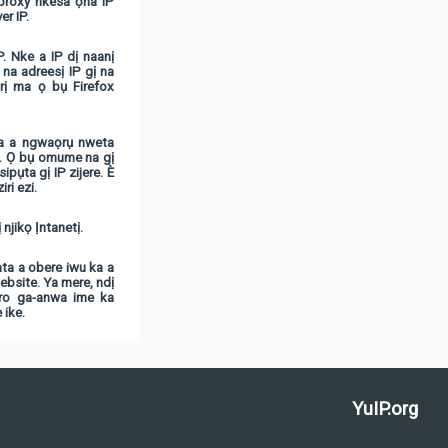
 proxy nkesa ọha IP
r IP.
. Nke a IP dị naanị
na adreesị IP gị na
rị ma ọ bụ Firefox
a a ngwaọrụ nweta
a. Ọ bụ omume na gị
ụta gị IP zijere. È
ri ezi.
njikọ Ịntanetị.
ata a obere iwu ka a
bsite. Ya mere, ndị
ro ga-anwa ime ka
 ike.
YuIP.org