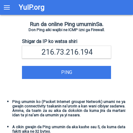
YuIP.org
Run da online Ping umurninSa.
Don Ping aiki wajibi ne ICMP izni ga Firewall.
Shigar da IP ko watsa shiri
PING
Ping umurnin ko (Packet Internet grouper Network) umarni ne ya
gwajin connectivity tsakanin na'urorin a kan wani cibiyar sadarwa.
Amma, da tsarin za su aika da dokokin da kuma jira da martani
idan ta yi na'am da umurnin ya yi nasara.
A cikin gwajin da Ping umurnin da aka kashe sau 5, da kuma data
fakiti aika ne 32 bytes.