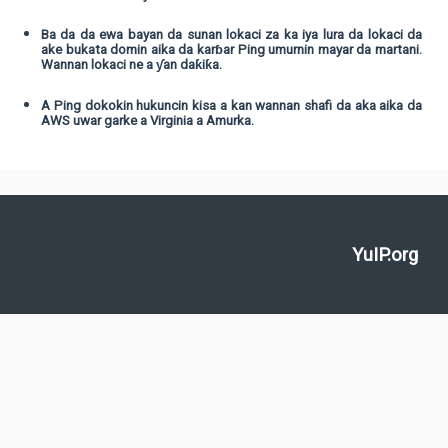
Ba da da ewa bayan da sunan lokaci za ka iya lura da lokaci da
ake bukata domin aika da karɓar Ping umurnin mayar da martani.
Wannan lokaci ne a ƴan daƙiƙa.
A Ping dokokin hukuncin kisa a kan wannan shafi da aka aika da
AWS uwar garke a Virginia a Amurka.
YuIP.org