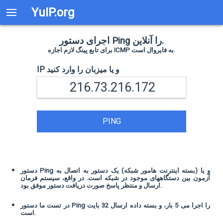
YuIP.org
اجرای دستور Ping را آنلاین.
برای تابع پینگ لازم اجازه ICMP به فایروال است.
IP و یا میزبان را وارد کنید
PING
دستور Ping و یا (بسته اینترنت هامور شبکه) یک دستور به اتصال به
آزمون بین دستگاههای موجود در شبکه است. در واقع، سیستم فرمان
ارسال و منتظر پاسخ صورت دریافت دستور موفق بود.
در تست ما دستور Ping را اجرا می 5 بار، و بسته داده ارسال 32 بایت
است.