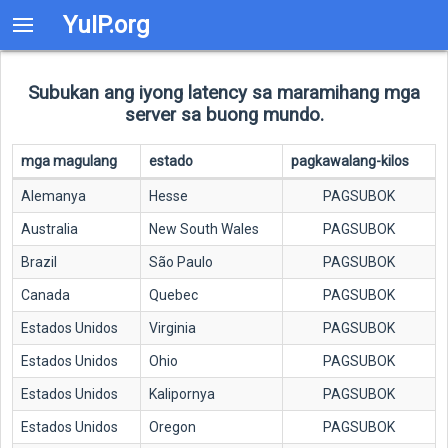
YuIP.org
Subukan ang iyong latency sa maramihang mga
server sa buong mundo.
mga magulang
estado
pagkawalang-kilos
Alemanya
Hesse
PAGSUBOK
Australia
New South Wales
PAGSUBOK
Brazil
São Paulo
PAGSUBOK
Canada
Quebec
PAGSUBOK
Estados Unidos
Virginia
PAGSUBOK
Estados Unidos
Ohio
PAGSUBOK
Estados Unidos
Kalipornya
PAGSUBOK
Estados Unidos
Oregon
PAGSUBOK