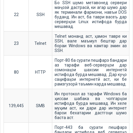
Бо SSH шумо метавонед сервери
маҷозӣ дастрасӣ, ки агар шумо дар
як терминали фармони, навъи DOS
22
SSH
буданд. Ин аст, ба таври васеъ дар
серверҳои Linux истифода бурда
мешавад.
Telnet монанд аст, ҳамон тавре ки
SSH, вале маъмул бештар дар
23
Telnet
бораи Windows ва камтар эмин аз
SSH.
Порт-80 ба сурати пешфарз бандари
аз тарафи веб-серверҳои дар
сомонаҳои шахсии интернетӣ
80
HTTP
истифода бурда мешавад. Дар куҷо
саҳифаҳои интернетӣ аст, ки бе
рамзгузорӣ таъмин карда мешавад.
Ин протокол аз тарафи Windows ба
ҳиссаи шабака ва чопгарҳои
истифода бурда мешавад. Ин хеле
139,445
SMB
муҳим аст, ки дари дар интернет
барои бехатарии дастгоҳи шумо
баста аст.
Порт-443 ба сурати пешфарз
бандари истифода веб серверҳо