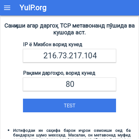
YuIP.org
Санҷиши агар даргоҳ TCP метавонанд пўшида ва
кушода аст.
IP ё Мизбон ворид кунед
Рақами даргоҳро, ворид кунед
TEST
Истифодаи ин саҳифа барои иҷрои озмоиши оид ба
бандарҳои шумо мехоҳед. Масалан, он метавонад муфид