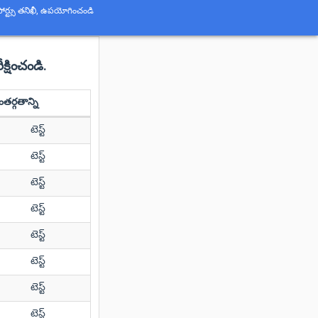
పోర్ట్సు తనిఖీ, ఉపయోగించండి
్షించండి.
తర్గతాన్ని
టెస్ట్
టెస్ట్
టెస్ట్
టెస్ట్
టెస్ట్
టెస్ట్
టెస్ట్
టెస్ట్