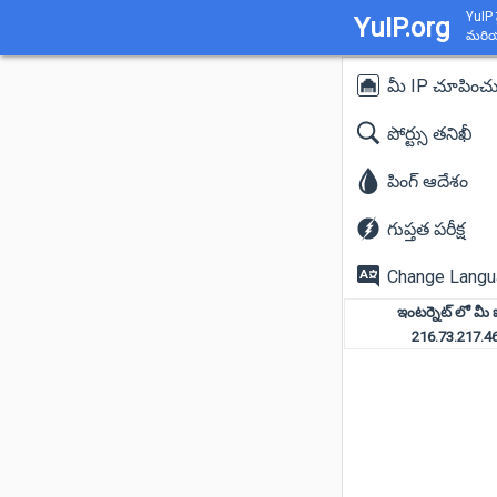
YuIP 
YuIP.org
మరియు
మీ IP చూపించ
పోర్ట్సు తనిఖీ
పింగ్ ఆదేశం
గుప్తత పరీక్ష
Change Lang
ఇంటర్నెట్ లో మీ 
216.73.217.4