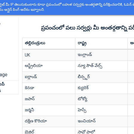
సైట్ మీ IP తెలుసుకుంటారు కూడా ప్రపంచంలో బహుళ సర్వర్లకు అంతర్గతాన్ని పరీక్షించడానికి, ఓపెన్ 
 ఆన్లైన్ పింగ్ ఆదేశం ఇవ్వాలని.
ు
ప్రపంచంలో పలు సర్వర్లు మీ అంతర్గతాన్ని పరీక
తల్లిదండ్రులు
రాష్ట్ర
అం
ఇంగ్లాండ్
UK
ఆస్ట్రేలియా
న్యూ సౌత్ వేల్స్
uage
ఐర్లాండ్
లీన్స్టర్
ఐపీ
కెనడా
క్యుబెక్
6
జపాన్
టోక్యో
జర్మనీ
హెస్సే
దక్షిణ కొరియా
ఇంచియాన్
బ్రెజిల్
సావో పాలో