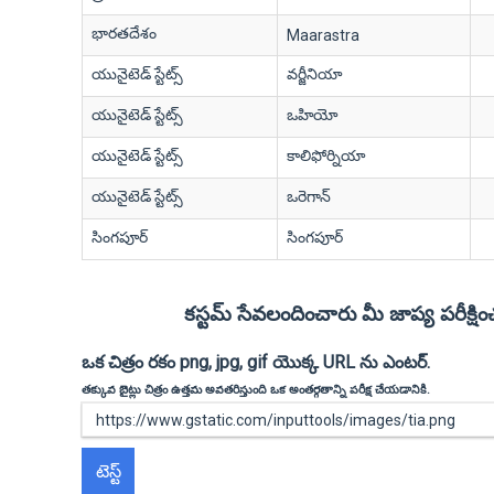
భారతదేశం
Maarastra
యునైటెడ్ స్టేట్స్
వర్జీనియా
యునైటెడ్ స్టేట్స్
ఒహియో
యునైటెడ్ స్టేట్స్
కాలిఫోర్నియా
యునైటెడ్ స్టేట్స్
ఒరెగాన్
సింగపూర్
సింగపూర్
కస్టమ్ సేవలందించారు మీ జాప్య పరీక్షిం
ఒక చిత్రం రకం png, jpg, gif యొక్క URL ను ఎంటర్.
తక్కువ బైట్లు చిత్రం ఉత్తమ అవతరిస్తుంది ఒక అంతర్గతాన్ని పరీక్ష చేయడానికి.
టెస్ట్