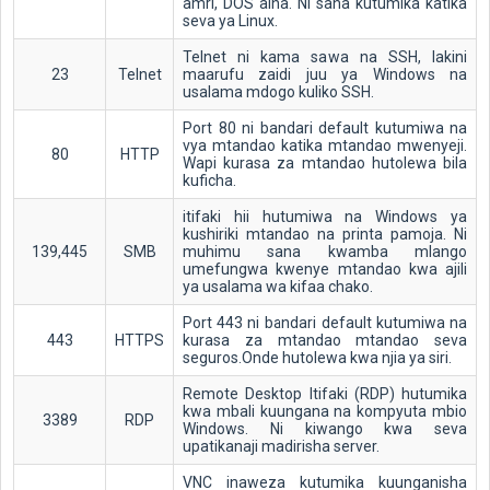
amri, DOS aina. Ni sana kutumika katika
seva ya Linux.
Telnet ni kama sawa na SSH, lakini
23
Telnet
maarufu zaidi juu ya Windows na
usalama mdogo kuliko SSH.
Port 80 ni bandari default kutumiwa na
vya mtandao katika mtandao mwenyeji.
80
HTTP
Wapi kurasa za mtandao hutolewa bila
kuficha.
itifaki hii hutumiwa na Windows ya
kushiriki mtandao na printa pamoja. Ni
139,445
SMB
muhimu sana kwamba mlango
umefungwa kwenye mtandao kwa ajili
ya usalama wa kifaa chako.
Port 443 ni bandari default kutumiwa na
443
HTTPS
kurasa za mtandao mtandao seva
seguros.Onde hutolewa kwa njia ya siri.
Remote Desktop Itifaki (RDP) hutumika
kwa mbali kuungana na kompyuta mbio
3389
RDP
Windows. Ni kiwango kwa seva
upatikanaji madirisha server.
VNC inaweza kutumika kuunganisha