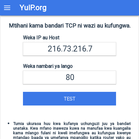
YuIP.org
Mtihani kama bandari TCP ni wazi au kufungwa.
Weka IP au Host
Weka nambari ya lango
TEST
Tumia ukurasa huu kwa kufanya uchunguzi juu ya bandari
unataka. Kwa mfano inaweza kuwa na manufaa kwa kuangalia
kama mlango fulani ni kweli imefungwa au kufungua kwenye
mtandao baada ya umefanya mpangilio katika router yako au