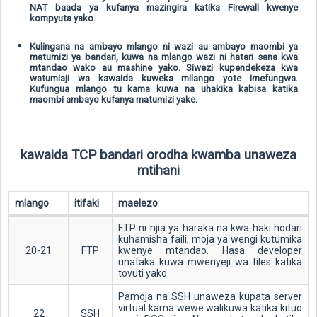
NAT baada ya kufanya mazingira katika Firewall kwenye
kompyuta yako.
Kulingana na ambayo mlango ni wazi au ambayo maombi ya
matumizi ya bandari, kuwa na mlango wazi ni hatari sana kwa
mtandao wako au mashine yako. Siwezi kupendekeza kwa
watumiaji wa kawaida kuweka milango yote imefungwa.
Kufungua mlango tu kama kuwa na uhakika kabisa katika
maombi ambayo kufanya matumizi yake.
kawaida TCP bandari orodha kwamba unaweza
mtihani
mlango
itifaki
maelezo
FTP ni njia ya haraka na kwa haki hodari
kuhamisha faili, moja ya wengi kutumika
20-21
FTP
kwenye mtandao. Hasa developer
unataka kuwa mwenyeji wa files katika
tovuti yako.
Pamoja na SSH unaweza kupata server
virtual kama wewe walikuwa katika kituo
22
SSH