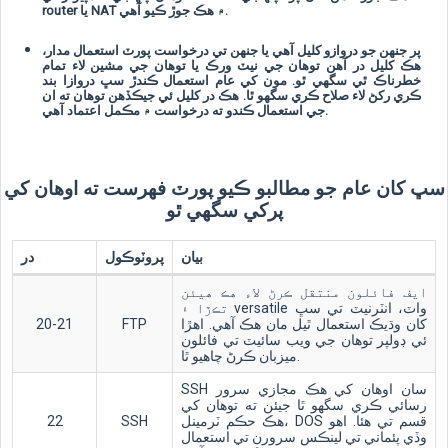
router يا NAT ۾ هڪ جوڙ ڪيو آهي.
پر جنهن جو دروازو کليل آهي يا جنهن تي درخواست پورٽ استعمال مدار،
هڪ کليل در آهن توهان جي نيٽ ورڪ يا توهان جي مشين لاء تمام
خطرناڪ ٿي سگهي ٿو. مون کي عام استعمال ڪندڙ سڀ دروازا بند
ڪري رکڻ لاء صلاح ڪري سگهو ٿا. هڪ در کليل ئي جيڪڏهن توهان ته ان
جي استعمال ڪندو ته درخواست ۾ مڪمل اعتماد آهي.
سڀ کان عام جو مطالبو ڪيو پورٽ فهرست ته اوھان کي
پرکي سگهي ٿو
بيان
پروٽوڪول
در
ايف فائلون منتقل ڪرڻ لاء هڪ ھيئن
تڪڙا ۽ versatile واٽ، انٽرنيٽ تي سڀ
کان وڌيڪ استعمال ٿيل مان هڪ آهي. اهڙا
FTP
20-21
ئي ڊولپر توهان جي ويب سائيٽ تي فائلون
ميزبان ڪرڻ چاهيو ٿا.
SSH سان اوھان کي هڪ مجازي سرور
رسائي ڪري سگهو ٿا جيئن ته توهان کي
هڪ حڪم ٽرمينل، DOS قسم تي هئا. اهو
SSH
22
وڏي پئماني تي لينڪس سرورن تي استعمال