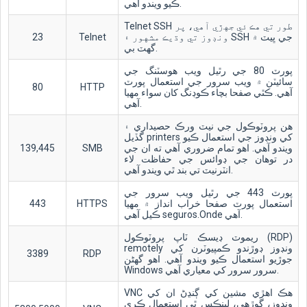
ڪيو ويندو آهي.
Telnet SSH طور تي هڪ ئي جهڙي آهي، پر
ونڊوز تي وڌيڪ مشهور ۽ SSH جي ڀيٽ ۾
Telnet
23
گهٽ بي.
پورٽ 80 جي رٿيل ويب هوسٽنگ جي
سائيٽن ۾ ويب سرور جي استعمال پورٽ
80
HTTP
آهي. ڪٿي صفحا بچاء ڪوڊنگ کان سواء مهيا
آهي.
هن پروٽوڪول جي نيٽ ورڪ حصيداري ۽
گڏيل printers کي ونڊوز جي استعمال ڪيو
ويندو آهي. اهو تمام ضروري آهي ته ان جي
SMB
139,445
در توهان جي ڊوائس جي حفاظت لاء
انٽرنيٽ تي بند ٿي ويندو آهي.
پورٽ 443 جي رٿيل ويب سرور جي
استعمال پورٽ صفحا خراب انداز ۾ مهيا
HTTPS
443
ڪيل آهي seguros.Onde آهي.
ريموٽ ڊيسڪ ٽاپ پروٽوڪول (RDP)
remotely ونڊوز ڊوڙندو ڪمپيوٽرن کي
3389
RDP
جوڙيو استعمال ڪيو ويندو آهي. اهو گهڻن
Windows سرور سرور کي معياري آهي.
VNC هڪ اهڙي مشين کي ڳنڍڻ ان کي
ونڊوز، ڳوڙهي، لينڪس ٿي استعمال ڪري