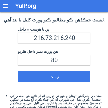
YuIP.org
ٽيسٽ جيڪڏهن ڪو مطالبو ڪيو پورٽ کليل يا بند آهي.
پي يا هوسٽ ۾ داخل
هن پورٽ نمبر داخل ڪريو
ٽيسٽ
سنڌ جي بندرگاهن توهان چاهيو تي تجربن انجام تائين هن صفحي کي
استعمال ڪري. مثال جي طور تي ان کي چيڪ ڪرڻ لاء مفيد ٿي سگهي
ٿو ته هڪ مخصوص در حقيقت بند يا انٽرنيٽ تي کليل آهي پوء جيڪڏهن
توهان پنهنجي ڪمپيوٽر تي Firewall ۾ هڪ جوڙ ٺاهڻ کان پوء پنهنجي