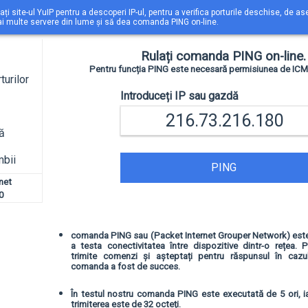
zați site-ul YuIP pentru a descoperi IP-ul, pentru a verifica porturile deschise, de 
ai multe servere din lume și să dea comanda PING on-line.
Rulați comanda PING on-line.
Pentru funcția PING este necesară permisiunea de ICMP
turilor
Introduceți IP sau gazdă
ă
mbii
PING
net
0
comanda PING sau (Packet Internet Grouper Network) est
a testa conectivitatea între dispozitive dintr-o rețea. P
trimite comenzi și așteptați pentru răspunsul în cazu
comanda a fost de succes.
În testul nostru comanda PING este executată de 5 ori, i
trimiterea este de 32 octeți.