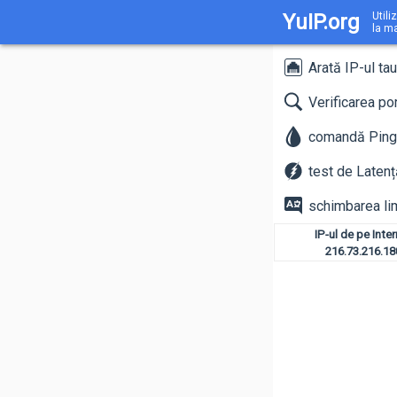
YuIP.org
Utili
la m
Arată IP-ul tau
Verificarea por
comandă Ping
test de Latenț
schimbarea li
IP-ul de pe Inter
216.73.216.18