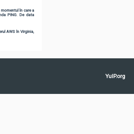
n momentul în care a
anda PING. De data
ul AWS în Virginia,
YuIP.org