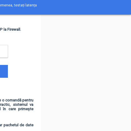
asemenea, testați latența
 la Firewall.
e o comandă pentru
ractic, sistemul va
l în care primește
ar pachetul de date