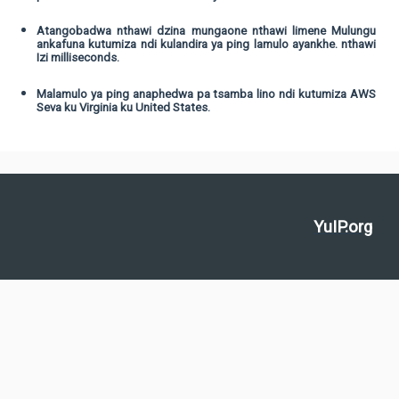
Atangobadwa nthawi dzina mungaone nthawi limene Mulungu
ankafuna kutumiza ndi kulandira ya ping lamulo ayankhe. nthawi
Izi milliseconds.
Malamulo ya ping anaphedwa pa tsamba lino ndi kutumiza AWS
Seva ku Virginia ku United States.
YuIP.org