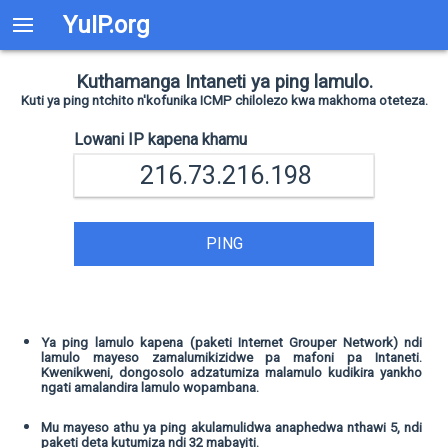
YuIP.org
Kuthamanga Intaneti ya ping lamulo.
Kuti ya ping ntchito n'kofunika ICMP chilolezo kwa makhoma oteteza.
Lowani IP kapena khamu
PING
Ya ping lamulo kapena (paketi Internet Grouper Network) ndi
lamulo mayeso zamalumikizidwe pa mafoni pa Intaneti.
Kwenikweni, dongosolo adzatumiza malamulo kudikira yankho
ngati amalandira lamulo wopambana.
Mu mayeso athu ya ping akulamulidwa anaphedwa nthawi 5, ndi
paketi deta kutumiza ndi 32 mabayiti.