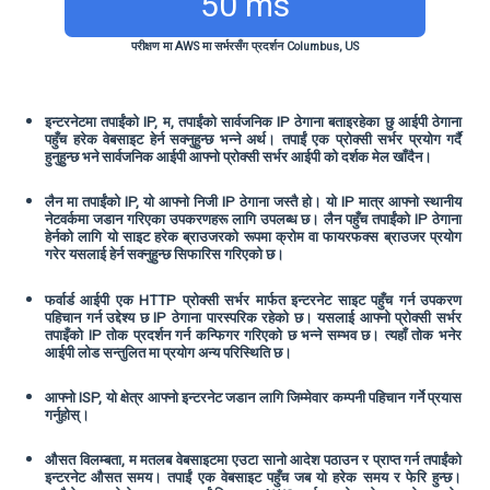
50 ms
परीक्षण मा AWS मा सर्भरसँग प्रदर्शन Columbus, US
इन्टरनेटमा तपाईंको IP, म, तपाईंको सार्वजनिक IP ठेगाना बताइरहेका छु आईपी ठेगाना
पहुँच हरेक वेबसाइट हेर्न सक्नुहुन्छ भन्ने अर्थ। तपाईं एक प्रोक्सी सर्भर प्रयोग गर्दै
हुनुहुन्छ भने सार्वजनिक आईपी आफ्नो प्रोक्सी सर्भर आईपी को दर्शक मेल खाँदैन।
लैन मा तपाईंको IP, यो आफ्नो निजी IP ठेगाना जस्तै हो। यो IP मात्र आफ्नो स्थानीय
नेटवर्कमा जडान गरिएका उपकरणहरू लागि उपलब्ध छ। लैन पहुँच तपाईंको IP ठेगाना
हेर्नको लागि यो साइट हरेक ब्राउजरको रूपमा क्रोम वा फायरफक्स ब्राउजर प्रयोग
गरेर यसलाई हेर्न सक्नुहुन्छ सिफारिस गरिएको छ।
फर्वार्ड आईपी एक HTTP प्रोक्सी सर्भर मार्फत इन्टरनेट साइट पहुँच गर्न उपकरण
पहिचान गर्न उद्देश्य छ IP ठेगाना पारस्परिक रहेको छ। यसलाई आफ्नो प्रोक्सी सर्भर
तपाइँको IP तोक प्रदर्शन गर्न कन्फिगर गरिएको छ भन्ने सम्भव छ। त्यहाँ तोक भनेर
आईपी लोड सन्तुलित मा प्रयोग अन्य परिस्थिति छ।
आफ्नो ISP, यो क्षेत्र आफ्नो इन्टरनेट जडान लागि जिम्मेवार कम्पनी पहिचान गर्ने प्रयास
गर्नुहोस्।
औसत विलम्बता, म मतलब वेबसाइटमा एउटा सानो आदेश पठाउन र प्राप्त गर्न तपाईंको
इन्टरनेट औसत समय। तपाईं एक वेबसाइट पहुँच जब यो हरेक समय र फेरि हुन्छ।