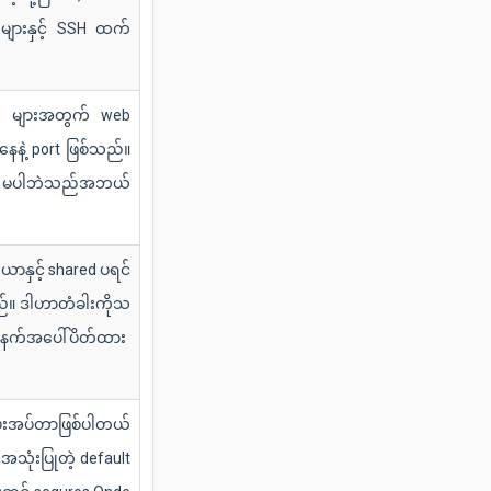
က်များနှင့် SSH ထက်
te များအတွက် web
နေနဲ့ port ဖြစ်သည်။
ion မပါဘဲသည်အဘယ်
ာနှင့် shared ပရင်
ည်။ ဒါဟာတံခါးကိုသ
်တာနက်အပေါ်ပိတ်ထား
းအပ်တာဖြစ်ပါတယ်
အသုံးပြုတဲ့ default