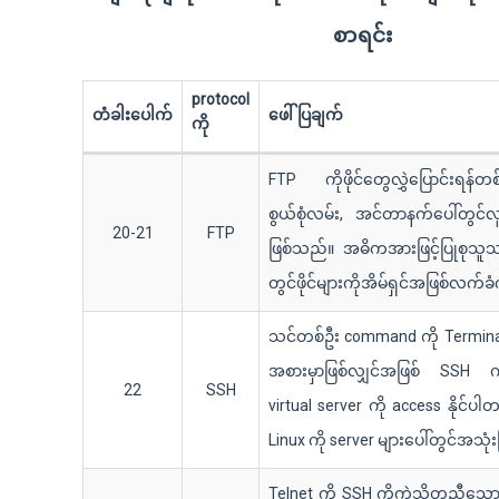
စာရင်း
protocol
တံခါးပေါက်
ဖေါ်ပြချက်
ကို
FTP ကိုဖိုင်တွေလွှဲပြောင်းရန်တစ
စွယ်စုံလမ်း, အင်တာနက်ပေါ်တွင်လူ
20-21
FTP
ဖြစ်သည်။ အဓိကအားဖြင့်ပြုစုသ
တွင်ဖိုင်များကိုအိမ်ရှင်အဖြစ်လက်
သင်တစ်ဦး command ကို Terminal 
အစားမှာဖြစ်လျှင်အဖြစ် SSH က
22
SSH
virtual server ကို access နိုင်ပ
Linux ကို server များပေါ်တွင်အသု
Telnet ကို SSH ကိုကဲ့သို့တူညီသော