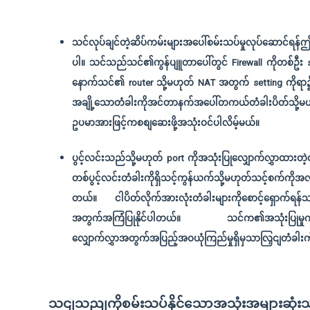
သင်လုပ်ချင်တဲ့ဆိပ်ကမ်းများအပေါ်စမ်းသပ်မှုလုပ်ဆောင်ရန်ဤ
ပါ။ သင်သည်သင်၏ကွန်ပျူတာပေါ်တွင် Firewall ကိုတစ်ဦး se
နောက်သင်၏ router သို့မဟုတ် NAT အတွက် setting ကိုရာ၌ခ
အချို့သောတံခါးကိုအင်တာနက်အပေါ်တကယ်တံခါးပိတ်သို့မဟုတ
ဥပမာအားဖြင့်ကစစျဆေးဖို့အသုံးဝင်ပါလိမ့်မယ်။
ပွင့်လင်းသည်သို့မဟုတ် port ကိုအသုံးပြုလျှောက်လွှာထားတဲ့
တစ်ပွင့်လင်းတံခါးကိုရှိသင့်ကွန်ယက်သို့မဟုတ်သင့်စက်ကိုအလွန်
တယ်။ ငါပိတ်လိုက်အားလုံးတံခါးများကိုစောင့်ရှောက်ရန်သ
အတွက်အကြံပြုနိုင်ပါတယ်။ သင်က၏အသုံးပြုမှုကိ
လျှောက်လွှာအတွက်အပြည့်အဝယုံကြည်မှုရှိမှသာလြှငျတံခါးကိုဖ
သငျသညျကိုစမ်းသပ်နိုင်သောအသုံးအများဆုံးသ