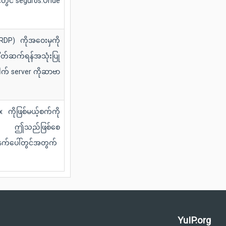
ားတွင် seguros.Onde
RDP) ကိုအဝေးမှကို
ိတ်ဆက်ရန်အသုံးပြု
က် server ကိုဆာဗာ
ိုဖြစ်မယ့်စက်ကို
ါသည်။ ဤသည်ဖြစ်စေ
နက်ပေါ်တွင်အတွက်
YuIP.org