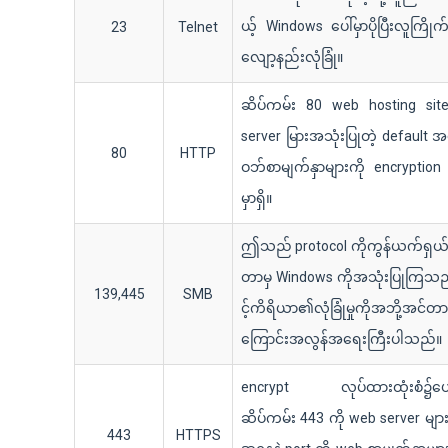
ယ့် Windows ပေါ်မှာပိုပြီးလူကြို
23
Telnet
လျော့နည်းလုံခြုံ။
ဆိပ်ကမ်း 80 web hosting si
server မြားအသုံးပြုတဲ့ default အ
80
HTTP
ဝဘ်စာမျက်နှာများကို encrypt
မှာရှိ။
ဤသည် protocol ကိုကွန်ယက်ရှယ်ယ
တာမှ Windows ကိုအသုံးပြုကြသ
139,445
SMB
င့်ကိရိယာ၏လုံခြုံမှုကိုအဘို့အင
ကြောင်းအလွန်အရေးကြီးပါသည်။
encrypt လုပ်ထားထုံးစံ၌ပေ
ဆိပ်ကမ်း 443 ကို web server များ
443
HTTPS