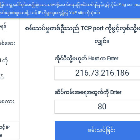
ပြင်ကမ္ဘာပေါ်တွင်အမျိုးစုံသောဆာဗာဖို့အောင်းနေချိန်စမ်းသပ်ရန်နှင့်အွန်လိုင်း Ping comman
မ်းများစစျဆေးဖို့, သင့် IP ကိုရှာဖွေတွေ့ရှိရန် YuIP site ကိုသုံးပါ။
ြရန်
စမ်းသပ်မှုတစ်ဦးသည် TCP port ကိုဖွင့်လှစ်သို
လျှင်။
စစ်ဆေး
အိုင်ပီသို့မဟုတ် Host က Enter
 ကို
ပ်
ဆိပ်ကမ်းအရေအတွက်ကို Enter
သာစကား
့် IP
စမ်းသပ်ခြင်း
6