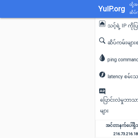
ထို့အ
YuIP.org
ဆိပ်က
သင့်ရဲ့ IP ကိုပ
ဆိပ်ကမ်းများ
ping command
latency စမ်းသ
ပြောင်းလဲမှုဘာ
များ
အင်တာနက်ပေါ်ရှိသင
216.73.216.18