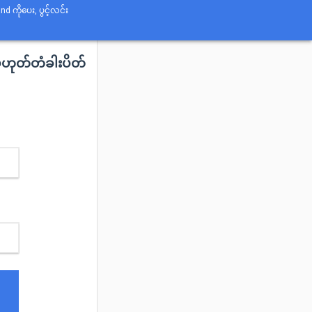
d ကိုပေး, ပွင့်လင်း
့မဟုတ်တံခါးပိတ်