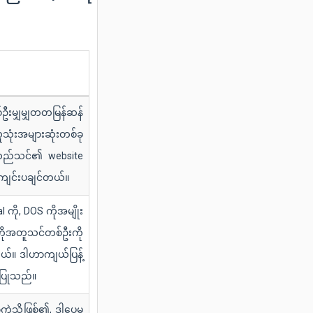
်ဦးမျှမျှတတမြန်ဆန်
သုံးအများဆုံးတစ်ခု
ူသည်သင်၏ website
ခံကျင်းပချင်တယ်။
ကို, DOS ကိုအမျိုး
ိုအတူသင်တစ်ဦးကို
ါတယ်။ ဒါဟာကျယ်ပြန့်
ံးပြုသည်။
ကဲ့သို့ဖြစ်၏, ဒါပေမ