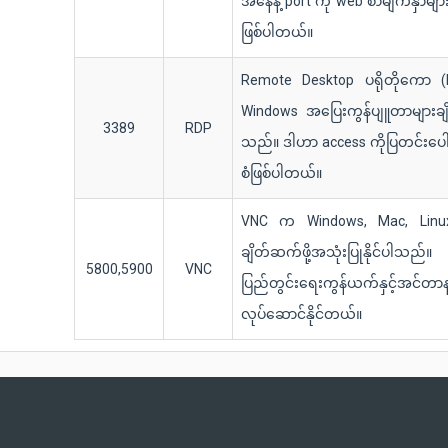
အနေနဲ့ port ကို web စာမျက်နှာမျ
ဖြစ်ပါတယ်။
Remote Desktop ပရိုတိုကော (
Windows အပြေးကွန်ပျူတာများချ
3389
RDP
သည်။ ဒါဟာ access ကိုပြတင်းပေါ
စံဖြစ်ပါတယ်။
VNC က Windows, Mac, Linux က
ချိတ်ဆက်ဖို့အသုံးပြုနိုင်ပ
5800,5900
VNC
ပြည်တွင်းရေးကွန်ယက်နှင့်အင်တာ
လုပ်ဆောင်နိုင်တယ်။