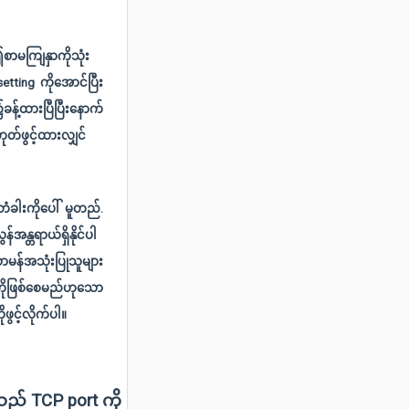
စာမကျြနှာကိုသုံး
tting ကိုအောင်ပြီး
န့်ထားပြီပြီးနောက်
်ဖွင့်ထားလျှင်
တံခါးကိုပေါ် မူတည်.
အန္တရာယ်ရှိနိုင်ပါ
ာမန်အသုံးပြုသူများ
ုဖြစ်စေမည်ဟုသော
ွင့်လိုက်ပါ။
ည် TCP port ကို