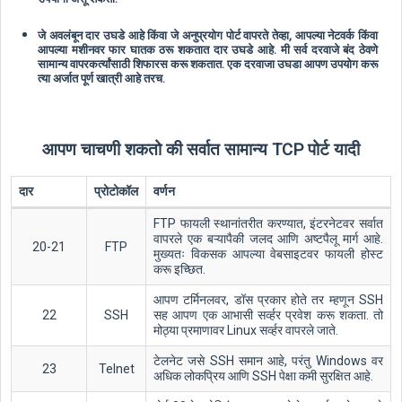
जे अवलंबून दार उघडे आहे किंवा जे अनुप्रयोग पोर्ट वापरते तेव्हा, आपल्या नेटवर्क किंवा
आपल्या मशीनवर फार घातक ठरू शकतात दार उघडे आहे. मी सर्व दरवाजे बंद ठेवणे
सामान्य वापरकर्त्यांसाठी शिफारस करू शकतात. एक दरवाजा उघडा आपण उपयोग करू
त्या अर्जात पूर्ण खात्री आहे तरच.
आपण चाचणी शकतो की सर्वात सामान्य TCP पोर्ट यादी
दार
प्रोटोकॉल
वर्णन
FTP फायली स्थानांतरीत करण्यात, इंटरनेटवर सर्वात
वापरले एक बऱ्यापैकी जलद आणि अष्टपैलू मार्ग आहे.
20-21
FTP
मुख्यतः विकसक आपल्या वेबसाइटवर फायली होस्ट
करू इच्छित.
आपण टर्मिनलवर, डॉस प्रकार होते तर म्हणून SSH
22
SSH
सह आपण एक आभासी सर्व्हर प्रवेश करू शकता. तो
मोठ्या प्रमाणावर Linux सर्व्हर वापरले जाते.
टेलनेट जसे SSH समान आहे, परंतु Windows वर
23
Telnet
अधिक लोकप्रिय आणि SSH पेक्षा कमी सुरक्षित आहे.