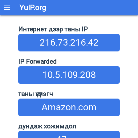
YuIP.org
Интернет дээр таны IP
216.73.216.42
IP Forwarded
10.5.109.208
таны үзүүлэгч
Amazon.com
дундаж хожимдол