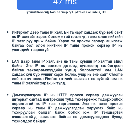
47 ms
Туршилтын онд AWS сервер гүйцэтгэнэ Columbus, US
Интернет дээр таны IP хаяг, Би та нарт хандаж бүр вэб сайт
нь IP хаягийг харах боломжтой гэсэн үг, таны олон нийтийн
IP хаяг руу ярьж байна. Хэрэв та прокси сервер ашиглаж
байгаа бол олон нийтийн IP таны прокси сервер IP нь
үзэгчдийг таарахгүй.
LAN дээр Таны IP хаяг, энэ нь таны хувийн IP хаягтай адил
байна. Энэ IP нь зөвхөн дотоод сүлжээнд холбогдсон
байгаа төхөөрөмжүүдийн хувьд боломжтой юм. LAN
хандах хүн бүр үүнийг харж болно, учир нь энэ сайт Chrome
вэб хөтөч эсвэл Firefox хөтчийг ашиглах нь зүйтэй юм нь
таны IP хаягийг харахын тулд.
Дамжуулагдсан IP нь HTTP прокси сервер дамжуулан
интернэт сайтад нэвтрэхийн тулд төхөөрөмж тодорхойлох
зорилготой нь IP хаяг харгалзана. Энэ нь таны прокси
сервер нь таны IP дамжуулагдсан харуулах байх нь
тохируулсан байдаг байж болох юм. IP тэнцвэртэй
ачаалалтай-д ашиглаж байгаа нь дамжуулагдсан бусад
тохиолдол байдаг.