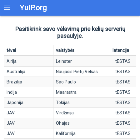
YuIP.org
Pasitikrink savo vėlavimą prie kelių serverių
pasaulyje.
tėvai
valstybės
latencija
Airija
Leinster
tESTAS
Australija
Naujasis Pietų Velsas
tESTAS
Brazilija
Sao Paulo
tESTAS
Indija
Maarastra
tESTAS
Japonija
Tokijas
tESTAS
JAV
Virdžinija
tESTAS
JAV
Ohajas
tESTAS
JAV
Kalifornija
tESTAS