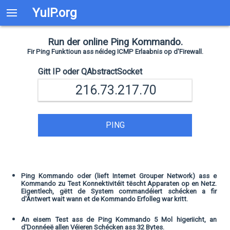
YuIP.org
Run der online Ping Kommando.
Fir Ping Funktioun ass néideg ICMP Erlaabnis op d'Firewall.
Gitt IP oder QAbstractSocket
PING
Ping Kommando oder (lieft Internet Grouper Network) ass e
Kommando zu Test Konnektivitéit tëscht Apparaten op en Netz.
Eigentlech, gëtt de System commandéiert schécken a fir
d'Äntwert wait wann et de Kommando Erfolleg war kritt.
An eisem Test ass de Ping Kommando 5 Mol higeriicht, an
d'Donnéeë allen Véieren Schécken ass 32 Bytes.