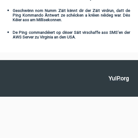
Geschwënn nom Numm Zäit kënnt dir der Zäit virdrun, datt de
Ping Kommando Äntwert ze schécken a kréien néideg war. Dës
Kéier ass am Millisekonnen.
De Ping commandéiert op dëser Säit virschaffe ass SMS'en der
AWS Server zu Virginia an den USA.
YuIP.org