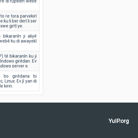
erê di rûpelên webê
to re tora parvekirî
 ku li ber derî li ser
xwe girtî ye.
bikaranîn ji aliyê
webê ku di awayekî
 tê bikaranîn ku ji
Windows girêdan. Ev
indows server e.
i bo girêdana bi
Linux. Ev jî yan di
e kirin.
YuIP.org