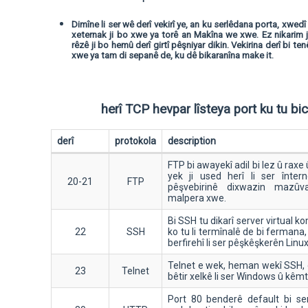
Dimîne li ser wê derî vekirî ye, an ku serlêdana porta, xwedî d
xeternak ji bo xwe ya torê an Makîna we xwe. Ez nikarim j
rêzê ji bo hemû derî girtî pêşniyar dikin. Vekirina derî bi t
xwe ya tam di sepanê de, ku dê bikaranîna make it.
herî TCP hevpar lîsteya port ku tu bic
derî
protokola
description
FTP bi awayekî adil bi lez û raxe û
yek ji used herî li ser înter
20-21
FTP
pêşvebirinê dixwazin mazûva
malpera xwe.
Bi SSH tu dikarî server virtual 
22
SSH
ko tu li termînalê de bi ferman
berfirehî li ser pêşkêşkerên Linux
Telnet e wek, heman wekî SSH,
23
Telnet
bêtir xelkê li ser Windows û kêmti
Port 80 benderê default bi se