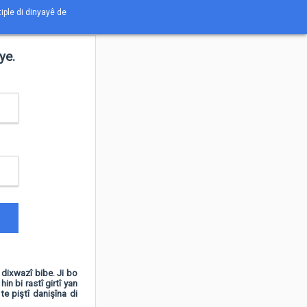
tiple di dinyayê de
ye.
dixwazî ​​bibe. Ji bo
in bi rastî girtî yan
 te piştî danişîna di