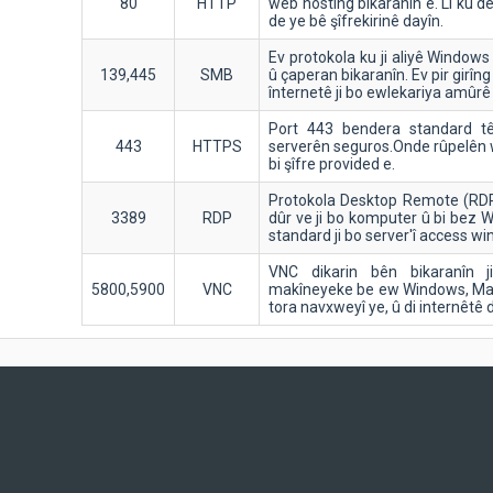
80
HTTP
web hosting bikaranîn e. Li ku d
de ye bê şîfrekirinê dayîn.
Ev protokola ku ji aliyê Windows 
139,445
SMB
û çaperan bikaranîn. Ev pir girîng e
înternetê ji bo ewlekariya amûrê 
Port 443 bendera standard tê 
443
HTTPS
serverên seguros.Onde rûpelên 
bi şîfre provided e.
Protokola Desktop Remote (RDP)
3389
RDP
dûr ve ji bo komputer û bi bez 
standard ji bo server'î access w
VNC dikarin bên bikaranîn j
5800,5900
VNC
makîneyeke be ew Windows, Mac, 
tora navxweyî ye, û di internêtê d