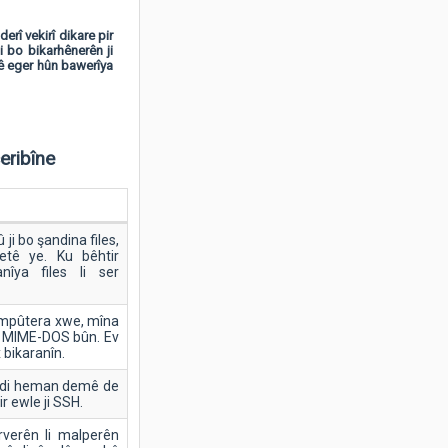
erî vekirî dikare pir
i bo bikarhênerên ji
enê eger hûn bawerîya
eribîne
 ji bo şandina files,
netê ye. Ku bêhtir
nîya files li ser
kompûtera xwe, mîna
a, MIME-DOS bûn. Ev
 bikaranîn.
 di heman demê de
r ewle ji SSH.
rverên li malperên