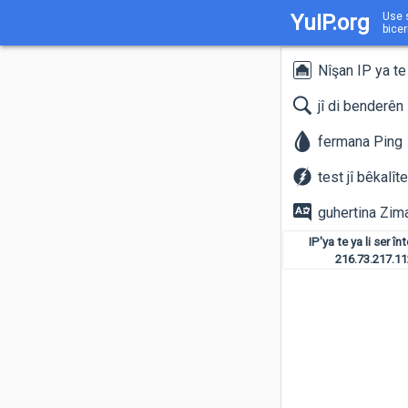
YuIP.org
Use s
bicer
Nîşan IP ya te
jî di benderên
fermana Ping
test jî bêkalîte
guhertina Zim
IP'ya te ya li ser în
216.73.217.11