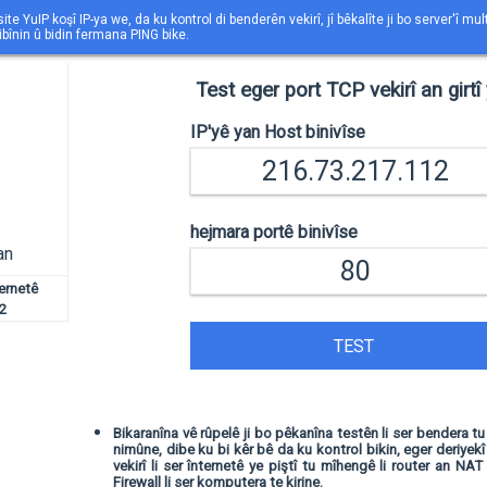
ite YuIP koşî IP-ya we, da ku kontrol di benderên vekirî, jî bêkalîte ji bo server'î mul
ibînin û bidin fermana PING bike.
Test eger port TCP vekirî an girtî 
IP'yê yan Host binivîse
hejmara portê binivîse
an
ternetê
2
TEST
Bikaranîna vê rûpelê ji bo pêkanîna testên li ser bendera tu 
nimûne, dibe ku bi kêr bê da ku kontrol bikin, eger deriyekî h
vekirî li ser înternetê ye piştî tu mîhengê li router an NAT
Firewall li ser komputera te kirine.