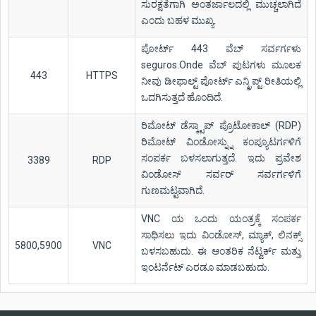
ಸುರಕ್ಷತೆಗಾಗಿ ಅಂತರ್ಜಾಲದಲ್ಲಿ ಮುಚ್ಚಲಾಗಿದೆ
ಎಂದು ಬಹಳ ಮುಖ್ಯ.
ಪೋರ್ಟ್ 443 ವೆಬ್ ಸರ್ವರ್ಗಳು
seguros.Onde ವೆಬ್ ಪುಟಗಳು ಮೂಲಕ
443
HTTPS
ನೀವು ಡೀಫಾಲ್ಟ್ ಪೋರ್ಟ್ ಎನ್ಕ್ರಿಪ್ಟ್ ರೀತಿಯಲ್ಲಿ
ಒದಗಿಸುತ್ತದೆ ಹೊಂದಿದೆ.
ರಿಮೋಟ್ ಡೆಸ್ಕ್ಟಾಪ್ ಪ್ರೊಟೋಕಾಲ್ (RDP)
ರಿಮೋಟ್ ವಿಂಡೋಸ್ನ್ನು ಕಂಪ್ಯೂಟರ್ಗಳಿಗೆ
ಸಂಪರ್ಕ ಬಳಸಲಾಗುತ್ತದೆ. ಇದು ಪ್ರವೇಶ
3389
RDP
ವಿಂಡೋಸ್ ಸರ್ವರ್ ಸರ್ವರ್ಗಳಿಗೆ
ಗುಣಮಟ್ಟವಾಗಿದೆ.
VNC ಯ ಒಂದು ಯಂತ್ರಕ್ಕೆ ಸಂಪರ್ಕ
ಸಾಧಿಸಲು ಇದು ವಿಂಡೋಸ್, ಮ್ಯಾಕ್, ಲಿನಕ್ಸ್
5800,5900
VNC
ಬಳಸಬಹುದು. ಈ ಆಂತರಿಕ ನೆಟ್ವರ್ಕ್ ಮತ್ತು
ಇಂಟರ್ನೆಟ್ ಎರಡೂ ಮಾಡಬಹುದು.