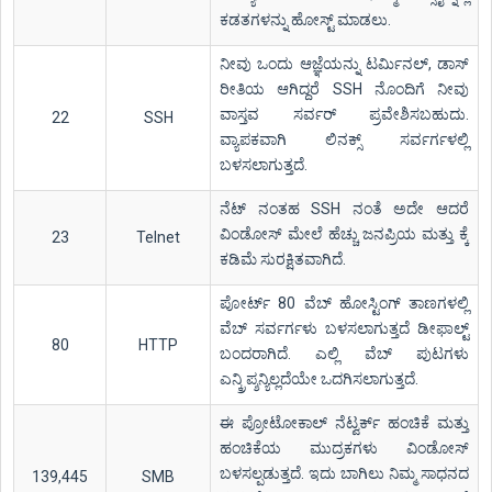
ಕಡತಗಳನ್ನು ಹೋಸ್ಟ್ ಮಾಡಲು.
ನೀವು ಒಂದು ಆಜ್ಞೆಯನ್ನು ಟರ್ಮಿನಲ್, ಡಾಸ್
ರೀತಿಯ ಆಗಿದ್ದರೆ SSH ನೊಂದಿಗೆ ನೀವು
ವಾಸ್ತವ ಸರ್ವರ್ ಪ್ರವೇಶಿಸಬಹುದು.
22
SSH
ವ್ಯಾಪಕವಾಗಿ ಲಿನಕ್ಸ್ ಸರ್ವರ್ಗಳಲ್ಲಿ
ಬಳಸಲಾಗುತ್ತದೆ.
ನೆಟ್ ನಂತಹ SSH ನಂತೆ ಅದೇ ಆದರೆ
ವಿಂಡೋಸ್ ಮೇಲೆ ಹೆಚ್ಚು ಜನಪ್ರಿಯ ಮತ್ತು ಕ್ಕೆ
23
Telnet
ಕಡಿಮೆ ಸುರಕ್ಷಿತವಾಗಿದೆ.
ಪೋರ್ಟ್ 80 ವೆಬ್ ಹೋಸ್ಟಿಂಗ್ ತಾಣಗಳಲ್ಲಿ
ವೆಬ್ ಸರ್ವರ್ಗಳು ಬಳಸಲಾಗುತ್ತದೆ ಡೀಫಾಲ್ಟ್
80
HTTP
ಬಂದರಾಗಿದೆ. ಎಲ್ಲಿ ವೆಬ್ ಪುಟಗಳು
ಎನ್ಕ್ರಿಪ್ಶನ್ಯಿಲ್ಲದೆಯೇ ಒದಗಿಸಲಾಗುತ್ತದೆ.
ಈ ಪ್ರೋಟೋಕಾಲ್ ನೆಟ್ವರ್ಕ್ ಹಂಚಿಕೆ ಮತ್ತು
ಹಂಚಿಕೆಯ ಮುದ್ರಕಗಳು ವಿಂಡೋಸ್
ಬಳಸಲ್ಪಡುತ್ತದೆ. ಇದು ಬಾಗಿಲು ನಿಮ್ಮ ಸಾಧನದ
139,445
SMB