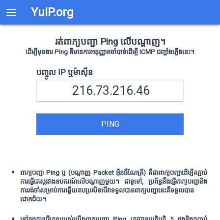
YuIP.org
រត់ពាក្យបញ្ជា Ping លើបណ្តាញ។
ដើម្បីមុខងារ Ping គឺមានការអនុញ្ញាតចាំបាច់ដើម្បី ICMP ជញ្ជាំងភ្លើងនេះ។
បញ្ចូល IP ឬម៉ាស៊ីន
PING
ពាក្យបញ្ជា Ping ឬ (បណ្តាញ Packet អ៊ីនធឺណែត្រី) គឺជាពាក្យបញ្ជាដើម្បីតភ្ជាប់
ការធ្វើតេស្តរវាងឧបករណ៍លើបណ្តាញមួយ។ ជាទូទៅ, ប្រព័ន្ធនឹងផ្ញើពាក្យបញ្ជានិង
ការរង់ចាំសម្រាប់ការឆ្លើយតបប្រសិនបើវាទទួលបានពាក្យបញ្ជានេះគឺទទួលបាន
ជោគជ័យ។
នៅក្នុងការធ្វើតេស្តរបស់យើងពាក្យបញ្ជា Ping ត្រូវបានប្រតិបត្តិ 5 ដងនិងកញ្ចប់