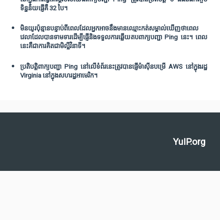
ទិន្នន័យផ្ញើគឺ 32 បៃ។
មិនយូរប៉ុន្មានបន្ទាប់ពីពេលដែលអ្នកអាចនឹងមានឈ្មោះកត់សម្គាល់ឃើញថាពេល
វេលាដែលបានទាមទារដើម្បីផ្ញើនិងទទួលការឆ្លើយតបពាក្យបញ្ជា Ping នេះ។ ពេល
នេះគឺជាការគិតជាមិល្លីវិនាទី។
ប្រតិបត្តិពាក្យបញ្ជា Ping នៅលើទំព័រនេះត្រូវបានផ្ញើម៉ាស៊ីនបម្រើ AWS នៅក្នុងរដ្ឋ
Virginia នៅក្នុងសហរដ្ឋអាមេរិក។
YuIP.org