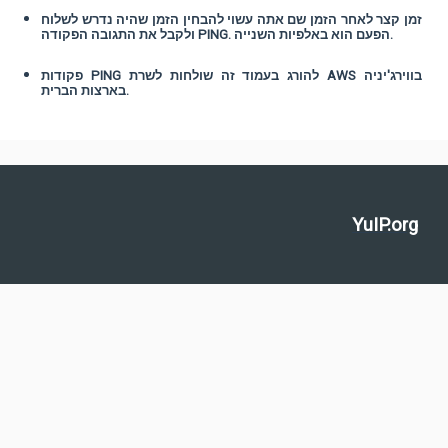
זמן קצר לאחר הזמן שם אתה עשוי להבחין הזמן שהיה נדרש לשלוח
ולקבל את התגובה הפקודה PING. הפעם הוא באלפיות השנייה.
פקודות PING להורג בעמוד זה שולחות לשרת AWS בווירג'יניה
בארצות הברית.
YuIP.org