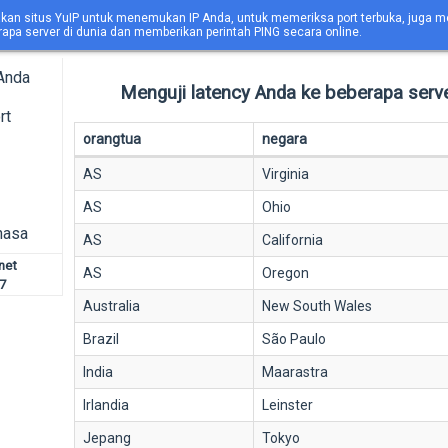
kan situs YuIP untuk menemukan IP Anda, untuk memeriksa port terbuka, juga me
rapa server di dunia dan memberikan perintah PING secara online.
Anda
Menguji latency Anda ke beberapa server
rt
orangtua
negara
AS
Virginia
AS
Ohio
hasa
AS
California
net
AS
Oregon
7
Australia
New South Wales
Brazil
São Paulo
India
Maarastra
Irlandia
Leinster
Jepang
Tokyo