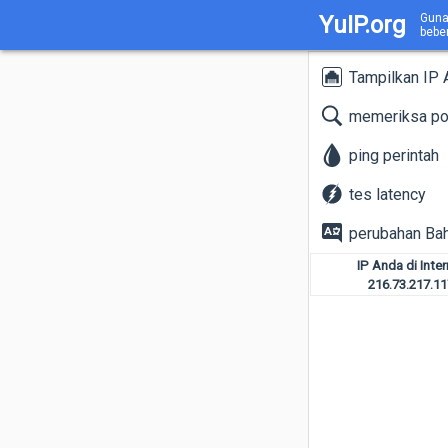
YuIP.org
Guna
bebe
Tampilkan IP 
memeriksa po
ping perintah
tes latency
perubahan Ba
IP Anda di Inter
216.73.217.11