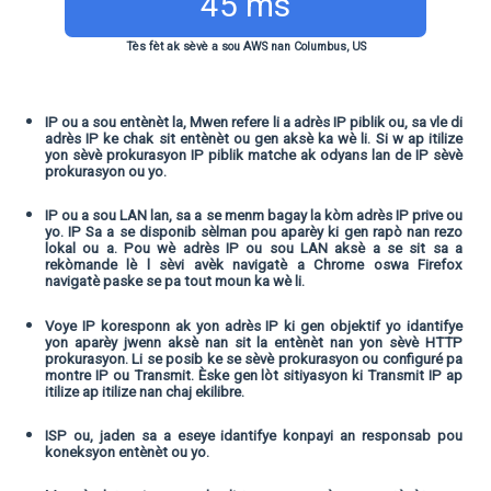
45 ms
Tès fèt ak sèvè a sou AWS nan Columbus, US
IP ou a sou entènèt la, Mwen refere li a adrès IP piblik ou, sa vle di
adrès IP ke chak sit entènèt ou gen aksè ka wè li. Si w ap itilize
yon sèvè prokurasyon IP piblik matche ak odyans lan de IP sèvè
prokurasyon ou yo.
IP ou a sou LAN lan, sa a se menm bagay la kòm adrès IP prive ou
yo. IP Sa a se disponib sèlman pou aparèy ki gen rapò nan rezo
lokal ou a. Pou wè adrès IP ou sou LAN aksè a se sit sa a
rekòmande lè l sèvi avèk navigatè a Chrome oswa Firefox
navigatè paske se pa tout moun ka wè li.
Voye IP koresponn ak yon adrès IP ki gen objektif yo idantifye
yon aparèy jwenn aksè nan sit la entènèt nan yon sèvè HTTP
prokurasyon. Li se posib ke se sèvè prokurasyon ou configuré pa
montre IP ou Transmit. Èske gen lòt sitiyasyon ki Transmit IP ap
itilize ap itilize nan chaj ekilibre.
ISP ou, jaden sa a eseye idantifye konpayi an responsab pou
koneksyon entènèt ou yo.