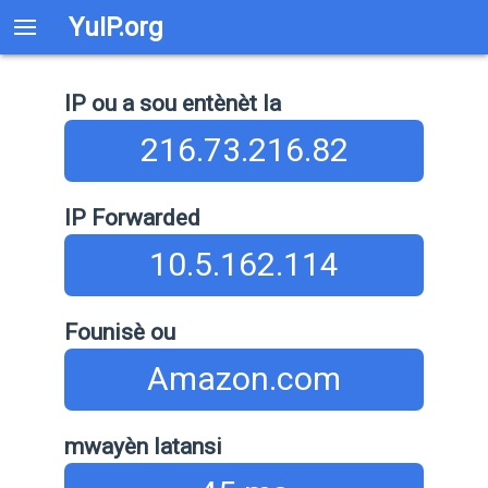
YuIP.org
IP ou a sou entènèt la
216.73.216.82
IP Forwarded
10.5.162.114
Founisè ou
Amazon.com
mwayèn latansi