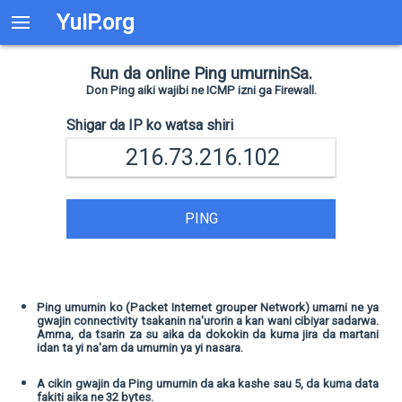
YuIP.org
Run da online Ping umurninSa.
Don Ping aiki wajibi ne ICMP izni ga Firewall.
Shigar da IP ko watsa shiri
PING
Ping umurnin ko (Packet Internet grouper Network) umarni ne ya
gwajin connectivity tsakanin na'urorin a kan wani cibiyar sadarwa.
Amma, da tsarin za su aika da dokokin da kuma jira da martani
idan ta yi na'am da umurnin ya yi nasara.
A cikin gwajin da Ping umurnin da aka kashe sau 5, da kuma data
fakiti aika ne 32 bytes.