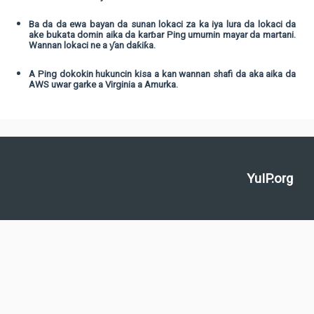
Ba da da ewa bayan da sunan lokaci za ka iya lura da lokaci da
ake bukata domin aika da karɓar Ping umurnin mayar da martani.
Wannan lokaci ne a ƴan daƙiƙa.
A Ping dokokin hukuncin kisa a kan wannan shafi da aka aika da
AWS uwar garke a Virginia a Amurka.
YuIP.org