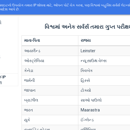
સાઇટનો ઉપયોગ તમારા IP શોધવા માટે, ઓપન પોર્ટ ચેક કરવા, પણ વિશ્વમાં બહુવિધ સર્વર્સ લે
આદેશ આપે છે.
ો
વિશ્વમાં અનેક સર્વર્સ તમારા ગુપ્ત પરીક્
માતા-પિતા
રાજ્ય
આયર્લેન્ડ
Leinster
ણ
ઓસ્ટ્રેલિયા
ન્યૂ સાઉથ વેલ્સ
કેનેડા
ક્વિબેક
ં IP
જર્મની
હિસ્સે
1
જાપાન
ટોક્યો
બ્રાઝીલ
સાઓ પાઉલો
ભારત
Maarastra
યુકે
ઈંગ્લેન્ડ
યુનાઈટેડ સ્ટેટ્સ
વર્જિનિયા