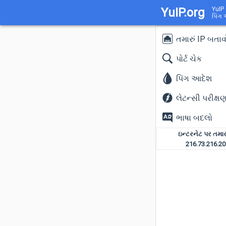
YuIP.org
YuIP 
પિંગ 
તમારું IP બતાવ
પોર્ટ ચેક
પિંગ આદેશ
લેટન્સી પરીક્ષ
ભાષા બદલો
ઇન્ટરનેટ પર તમારુ
216.73.216.20