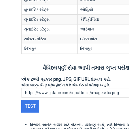
યુનાઈટેડ સ્ટેટ્સ
ઓહિયો
યુનાઈટેડ સ્ટેટ્સ
કેલિફોર્નિયા
યુનાઈટેડ સ્ટેટ્સ
ઓરેગોન
સાઉથ કોરિયા
ઇન્ચિઓન
સિંગાપુર
સિંગાપુર
વૈવિધ્યપૂર્ણ સેવા આપી તમારા ગુપ્ત પરીક
એક છબી પ્રકાર png, JPG, GIF URL દાખલ કરો.
ઓછા બાઇટ્સ ચિત્ર શ્રેષ્ઠ હોઈ ચાલે છે એક લેટન્સી પરીક્ષણ કરવું છે.
TEST
વિશ્વમાં અનેક સર્વર્સ માટે લેટન્સી પરીક્ષણ સાથે, તમે વિશ્વના