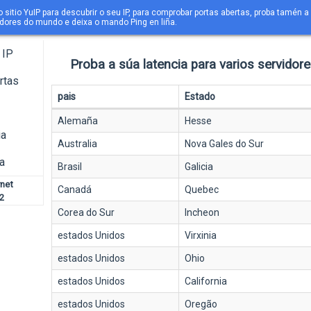
 sitio YuIP para descubrir o seu IP, para comprobar portas abertas, proba tamén a 
idores do mundo e deixa o mando Ping en liña.
 IP
Proba a súa latencia para varios servidor
rtas
pais
Estado
Alemaña
Hesse
ia
Australia
Nova Gales do Sur
a
Brasil
Galicia
rnet
Canadá
Quebec
2
Corea do Sur
Incheon
estados Unidos
Virxinia
estados Unidos
Ohio
estados Unidos
California
estados Unidos
Oregão