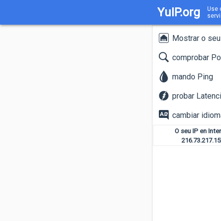
YuIP.org
Use o
serv
Mostrar o seu
comprobar Po
mando Ping
probar Latenc
cambiar idiom
O seu IP en Inte
216.73.217.15