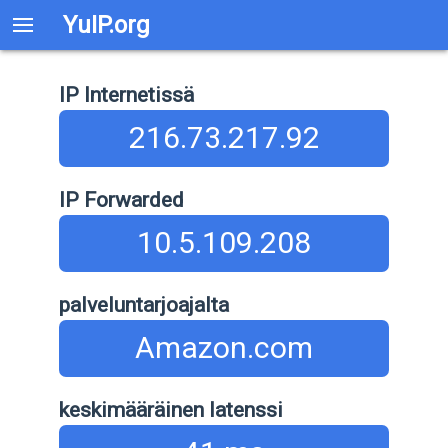
YuIP.org
IP Internetissä
216.73.217.92
IP Forwarded
10.5.109.208
palveluntarjoajalta
Amazon.com
keskimääräinen latenssi