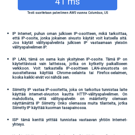
41 ms
Testi suoritetaan palvelimen AWS vuonna Columbus, US
IP Internet, puhun oman julkisen IP-osoitteen, mikä tarkoittaa,
että IP-osoite, jonka jokainen sivusto käytät voit katsella sitä.
Jos käytät välityspalvelinta julkisen IP vastaamaan yleisön
välityspalvelimen IP.
IP LAN, tämä on sama kuin yksityinen IP-osoite. Tämä IP on
käytettävissä vain laitteissa, jotka on kytketty paikalliseen
verkkoon. Voit tarkastella IP-osoitteen LAN-sivustosta on
suositeltavaa käyttää Chrome-selainta tai Firefox-selaimen,
koska kaikki eivät voi nähdä sen.
Siirretty IP vastaa IP-osoitetta, joka on tarkoitus tunnistaa laite
käyttää internet-sivuston kautta HTTP-välityspalvelimen. On
mahdollista, että välityspalvelin on määritetty olemaan
näyttämättä IP Siirretty. Onko olemassa muita tilanteita, jotka
Siirretty IP käyttää kuorman tasapainossa.
ISP tämä kenttä yrittää tunnistaa vastaavan yhtiön Internet-
yhteys.