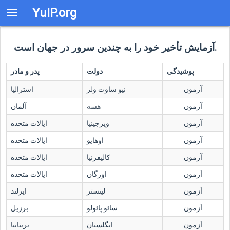
YuIP.org
آزمایش تأخیر خود را به چندین سرور در جهان است.
پوشیدگی
دولت
پدر و مادر
آزمون
نیو ساوت ولز
استرالیا
آزمون
هسه
آلمان
آزمون
ویرجینیا
ایالات متحده
آزمون
اوهایو
ایالات متحده
آزمون
کالیفرنیا
ایالات متحده
آزمون
اورگان
ایالات متحده
آزمون
لینستر
ایرلند
آزمون
سائو پائولو
برزیل
آزمون
انگلستان
بریتانیا