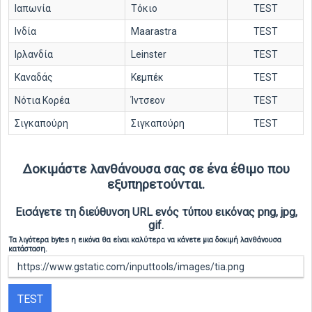
Ιαπωνία
Τόκιο
TEST
Ινδία
Maarastra
TEST
Ιρλανδία
Leinster
TEST
Καναδάς
Κεμπέκ
TEST
Νότια Κορέα
Ίντσεον
TEST
Σιγκαπούρη
Σιγκαπούρη
TEST
Δοκιμάστε λανθάνουσα σας σε ένα έθιμο που
εξυπηρετούνται.
Εισάγετε τη διεύθυνση URL ενός τύπου εικόνας png, jpg,
gif.
Τα λιγότερα bytes η εικόνα θα είναι καλύτερα να κάνετε μια δοκιμή λανθάνουσα
κατάσταση.
TEST