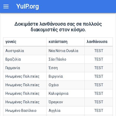
YuIP.org
Δοκιμάστε λανθάνουσα σας σε πολλούς
διακομιστές στον κόσμο.
γονείς
κατάσταση
λανθάνουσα
Αυστραλία
Νέα Νότια Ουαλία
TEST
Βραζιλία
Σάο Πάολο
TEST
Γερμανία
Έσση
TEST
Ηνωμένες Πολιτείες
Βιργινία
TEST
Ηνωμένες Πολιτείες
Οχάιο
TEST
Ηνωμένες Πολιτείες
Καλιφόρνια
TEST
Ηνωμένες Πολιτείες
Όρεγκον
TEST
Ηνωμένο Βασίλειο
Αγγλία
TEST