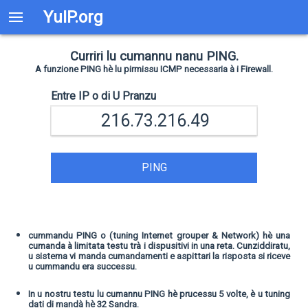
YuIP.org
Curriri lu cumannu nanu PING.
A funzione PING hè lu pirmissu ICMP necessaria à i Firewall.
Entre IP o di U Pranzu
PING
cummandu PING o (tuning Internet grouper & Network) hè una
cumanda à limitata testu trà i dispusitivi in ​​una reta. Cunziddiratu,
u sistema vi manda cumandamenti e aspittari la risposta si riceve
u cummandu era successu.
In u nostru testu lu cumannu PING hè prucessu 5 volte, è u tuning
dati di mandà hè 32 Sandra.