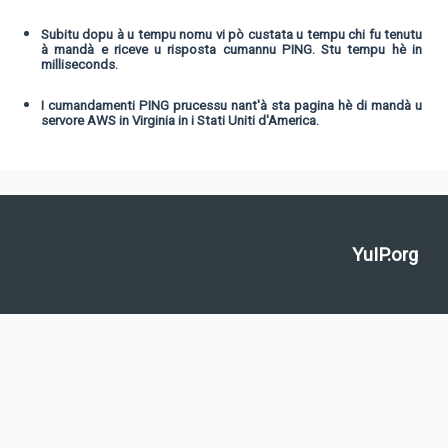
Subitu dopu à u tempu nomu vi pò custata u tempu chi fu tenutu
à mandà e riceve u risposta cumannu PING. Stu tempu hè in
milliseconds.
I cumandamenti PING prucessu nant'à sta pagina hè di mandà u
servore AWS in Virginia in i Stati Uniti d'America.
YuIP.org