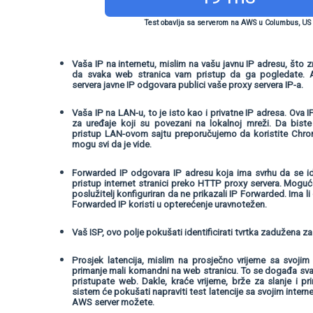
Test obavlja sa serverom na AWS u Columbus, US
Vaša IP na internetu, mislim na vašu javnu IP adresu, što z
da svaka web stranica vam pristup da ga pogledate. A
servera javne IP odgovara publici vaše proxy servera IP-a.
Vaša IP na LAN-u, to je isto kao i privatne IP adresa. Ova
za uređaje koji su povezani na lokalnoj mreži. Da bist
pristup LAN-ovom sajtu preporučujemo da koristite Chrome 
mogu svi da je vide.
Forwarded IP odgovara IP adresu koja ima svrhu da se ide
pristup internet stranici preko HTTP proxy servera. Moguć
poslužitelj konfiguriran da ne prikazali IP Forwarded. Ima li
Forwarded IP koristi u opterećenje uravnotežen.
Vaš ISP, ovo polje pokušati identificirati tvrtka zadužena za
Prosjek latencija, mislim na prosječno vrijeme sa svojim 
primanje mali komandni na web stranicu. To se događa svak
pristupate web. Dakle, kraće vrijeme, brže za slanje i 
sistem će pokušati napraviti test latencije sa svojim inter
AWS server možete.