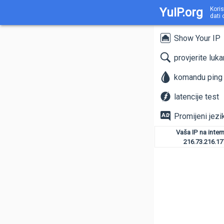
YuIP.org
Koris
dati 
Show Your IP
provjerite luk
komandu ping
latencije test
Promijeni jezi
Vaša IP na inter
216.73.216.17