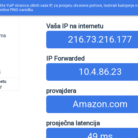
tite YuIP stranice otkriti vaše IP, za provjeru otvorene portove, testirati kašnjenje n
online PING naredbu.
Vaša IP na internetu
ama
216.73.216.177
IP Forwarded
10.4.86.23
k
netu
7
provajdera
Amazon.com
prosječna latencija
49 ms