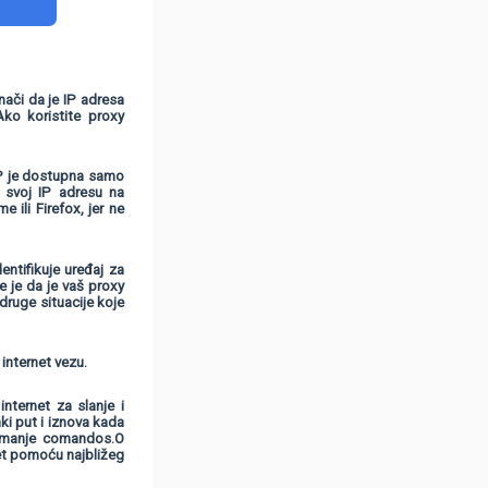
nači da je IP adresa
ko koristite proxy
 IP je dostupna samo
e svoj IP adresu na
ili Firefox, jer ne
ntifikuje uređaj za
e je da je vaš proxy
 druge situacije koje
 internet vezu.
internet za slanje i
i put i iznova kada
primanje comandos.O
net pomoću najbližeg