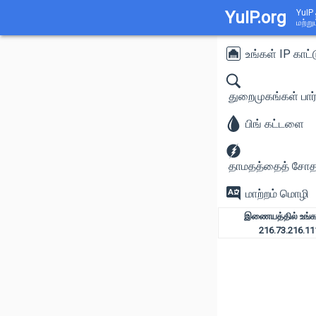
YuIP.org
YuIP 
மற்ற
உங்கள் IP காட்
துறைமுகங்கள் பார்
பிங் கட்டளை
தாமதத்தைத் சே
மாற்றம் மொழி
இணையத்தில் உங்கள
216.73.216.11