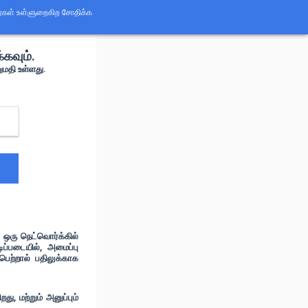
வர்கள் உள்ளுறைகிற சோதிக்க
கவும்.
மதி உள்ளது.
ஒரு நெட்வொர்க்கில்
படையில், அமைப்பு
ெற்றால் பதிலுக்காக
ு, மற்றும் அனுப்பும்