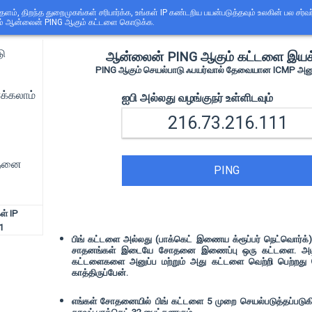
தளம், திறந்த துறைமுகங்கள் சரிபார்க்க, உங்கள் IP கண்டறிய பயன்படுத்தவும் உலகின் பல சர்
ும் ஆன்லைன் PING ஆகும் கட்டளை கொடுக்க.
டு
ஆன்லைன் PING ஆகும் கட்டளை இயக்
PING ஆகும் செயல்பாடு ஃபயர்வால் தேவையான ICMP அனு
க்கலாம்
ஐபி அல்லது வழங்குநர் உள்ளிடவும்
ாதனை
PING
் IP
1
பிங் கட்டளை அல்லது (பாக்கெட் இணைய க்ரூப்பர் நெட்வொர்க்) 
சாதனங்கள் இடையே சோதனை இணைப்பு ஒரு கட்டளை. அடிப்
கட்டளைகளை அனுப்ப மற்றும் அது கட்டளை வெற்றி பெற்றது ப
காத்திருப்பேன்.
எங்கள் சோதனையில் பிங் கட்டளை 5 முறை செயல்படுத்தப்படுகிறத