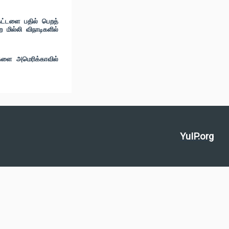
 கட்டளை பதில் பெறத்
மில்லி விநாடிகளில்
ைகளை அமெரிக்காவில்
YuIP.org